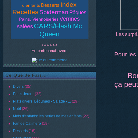
Index
Desserts
d'enfants
Recettes
Spiderman
Pâques
Verrines
Pains, Viennoiseries
CARS/Flash Mc
salées
Queen
Les surpri
**********
En partenariat avec:
Pour les
Bon
Ce Que Je Fais...
ça peu
Divers
(35)
Petits Jeux...
(32)
Plats divers: Légumes - Salade - ...
(29)
Noël
(26)
Mots d'enfants: les perles de mes enfants
(22)
Fan de Caliméro
(19)
Desserts
(18)