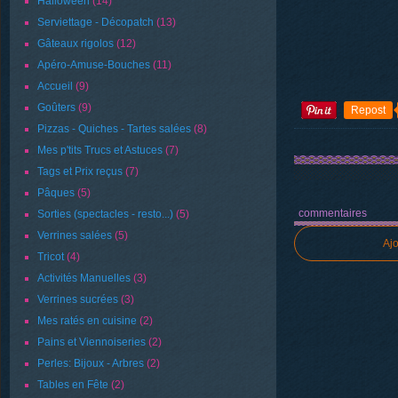
Halloween
(14)
Serviettage - Décopatch
(13)
Gâteaux rigolos
(12)
Apéro-Amuse-Bouches
(11)
Accueil
(9)
Goûters
(9)
Repost
Pizzas - Quiches - Tartes salées
(8)
Mes p'tits Trucs et Astuces
(7)
Tags et Prix reçus
(7)
Pâques
(5)
commentaires
Sorties (spectacles - resto...)
(5)
Verrines salées
(5)
Aj
Tricot
(4)
Activités Manuelles
(3)
Verrines sucrées
(3)
Mes ratés en cuisine
(2)
Pains et Viennoiseries
(2)
Perles: Bijoux - Arbres
(2)
Tables en Fête
(2)