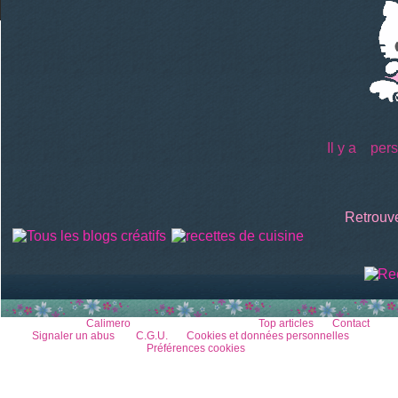
Il y a
perso
Retrouve
Voir le profil de
Calimero
sur le portail Overblog
Top articles
Contact
Signaler un abus
C.G.U.
Cookies et données personnelles
Préférences cookies