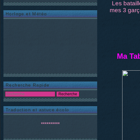
Les batail
mes 3 garço
Horloge et Météo
Ma Tab
Recherche Rapide
Traduction et astuce écolo
**********