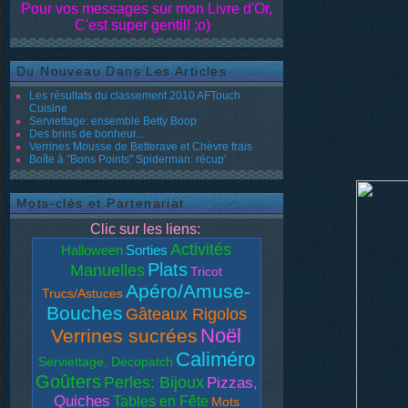
Pour vos messages sur mon Livre d'Or,
C'est super gentil! ;o)
Du Nouveau Dans Les Articles
Les résultats du classement 2010 AFTouch
Cuisine
Serviettage: ensemble Betty Boop
Des brins de bonheur...
Verrines Mousse de Betterave et Chèvre frais
Boîte à "Bons Points" Spiderman: récup'
Mots-clés et Partenariat
Clic sur les liens:
Activités
Halloween
Sorties
Plats
Manuelles
Tricot
Apéro/Amuse-
Trucs/Astuces
Bouches
Gâteaux Rigolos
Noël
Verrines sucrées
Caliméro
Serviettage, Décopatch
Goûters
Perles: Bijoux
Pizzas,
Quiches
Tables en Fête
Mots