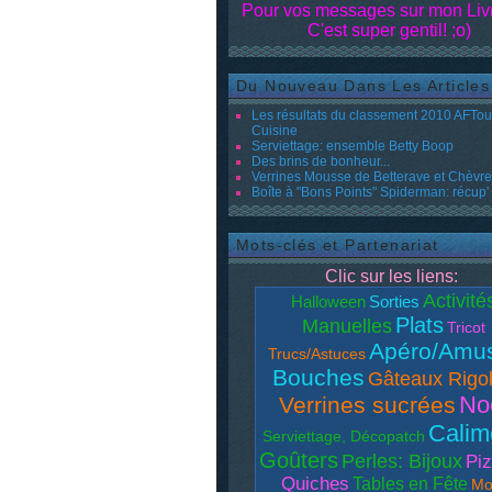
Pour vos messages sur mon Livr
C'est super gentil! ;o)
Du Nouveau Dans Les Articles
Les résultats du classement 2010 AFTo
Cuisine
Serviettage: ensemble Betty Boop
Des brins de bonheur...
Verrines Mousse de Betterave et Chèvre 
Boîte à "Bons Points" Spiderman: récup'
Mots-clés et Partenariat
Clic sur les liens:
Activité
Halloween
Sorties
Plats
Manuelles
Tricot
Apéro/Amu
Trucs/Astuces
Bouches
Gâteaux Rigo
No
Verrines sucrées
Calim
Serviettage, Décopatch
Goûters
Perles: Bijoux
Piz
Quiches
Tables en Fête
Mo