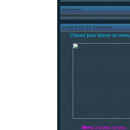
Archives
Livre d'Or de Caliméro
Cliquez pour laisser un mess
Merci
à toutes et tous