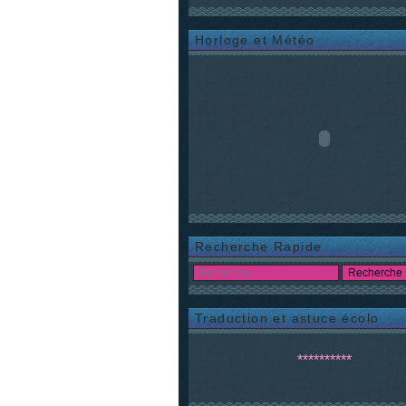
Horloge et Météo
Recherche Rapide
Traduction et astuce écolo
**********