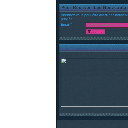
Pour Recevoir Les Nouveauté
Abonnez-vous pour être averti des nouveau
publiés.
Email