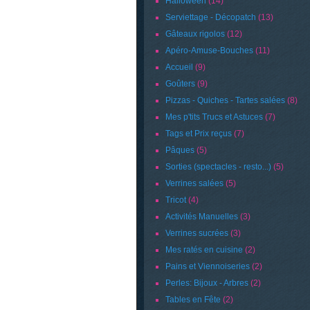
Halloween
(14)
Serviettage - Décopatch
(13)
Gâteaux rigolos
(12)
Apéro-Amuse-Bouches
(11)
Accueil
(9)
Goûters
(9)
Pizzas - Quiches - Tartes salées
(8)
Mes p'tits Trucs et Astuces
(7)
Tags et Prix reçus
(7)
Pâques
(5)
Sorties (spectacles - resto...)
(5)
Verrines salées
(5)
Tricot
(4)
Activités Manuelles
(3)
Verrines sucrées
(3)
Mes ratés en cuisine
(2)
Pains et Viennoiseries
(2)
Perles: Bijoux - Arbres
(2)
Tables en Fête
(2)