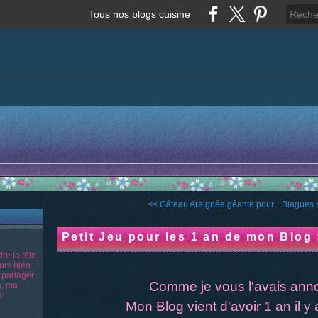
Tous nos blogs cuisine
<< Gâteau Araignée géante pour...
Blagues s
Petit Jeu pour les 1 an de mon Blog 
re la tête.
ours bien
 partager.
Comme je vous l'avais an
a, ma
:
Mon Blog vient d'avoir 1 an il y 