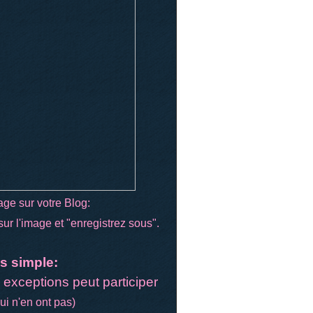
age sur votre Blog:
sur l'image et "enregistrez sous".
us simple:
exceptions peut participer
ui n'en ont pas)