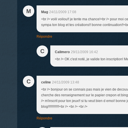
M
Mag
24/11/2009 17:08
<br /> voili voilou!! je tente ma chance!<br /> pour moi ce
sympa ton blog et tes créations!! bonne continuation!!<br 
Répondre
C
Calimero
29/11/2009 16:42
<br /> OK c'est noté, je valide ton inscription! Me
C
celine
24/11/2009 13:48
<br /> bonjour on se connais pas mais je vien de decouvr
cherche des renseignement sur le papier crepon et bing j
/> m'inscrit pour ton jeux!! si tu veut bien d emoi! bonne
blog!!!!!!!!!!!!!<br /> <br /> <br />
Répondre