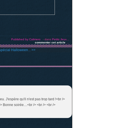
Published by Calimero
-
dans
Petits Jeux...
commenter cet article
…
pécial Halloween... >>
eu. J'espère qu'il n'est pas trop tard !<br />
/> Bonne soirée....<br /> <br /> <br />