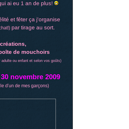
qui ai eu 1 an de plus!
ité et fêter ça j'organise
par tirage au sort.
chat!)
créations,
boîte de mouchoirs
r adulte ou enfant et selon vos goûts)
le 30 novembre 2009
lle d'un de mes garçons)