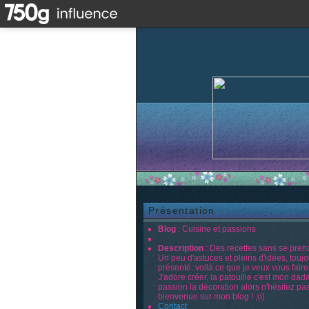
Présentation
Blog
: Cuisine et passions
Description
: Des recettes sans se prend
Un peu d'astuces et pleins d'idées, touj
présenté: voilà ce que je veux vous faire
J'adore créer, la patouille c'est mon dad
passion la décoration alors n'hésitez pas
bienvenue sur mon blog ! ;o)
Contact