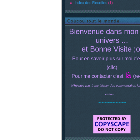
Index des Recettes
(1)
Coucou tout le monde
Bienvenue dans mon 
univers ...
et Bonne Visite ;o
Pour en savoir plus sur moi c'e
(clic)
là
Pour me contacter c'est
(re
N'hésitez pas à me laisser des commentaires lo
...
visites
~~~~~~~~~~