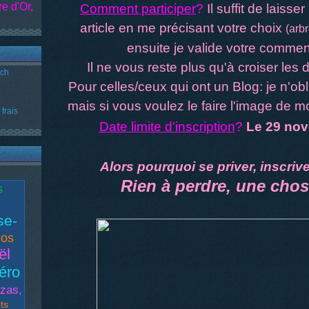
e d'Or,
Comment participer
?
Il suffit de laiss
article en me précisant votre choix
(arb
ensuite je valide votre comment
Il ne vous reste plus qu'à croiser les d
uch
Pour celles/ceux qui ont un Blog: je n'ob
mais si vous voulez le faire l'image de m
frais
Date limite d'inscription
?
Le 29 nov
Alors pourquoi se priver, inscrive
Rien à perdre, une chos
s
se-
los
ël
éro
zas,
ts