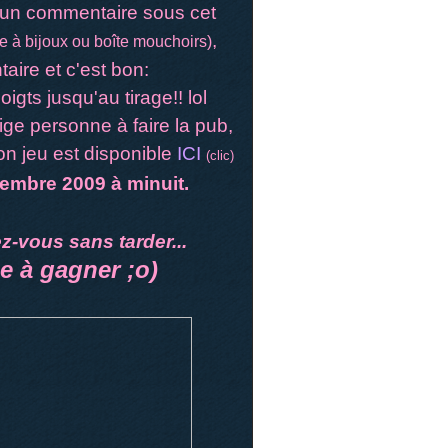
er un commentaire sous cet
,
re à bijoux ou boîte mouchoirs)
aire et c'est bon:
oigts jusqu'au tirage!! lol
lige personne à faire la pub,
on jeu est disponible
ICI
(clic)
embre 2009 à minuit.
z-vous sans tarder...
e à gagner ;o)