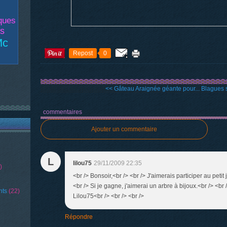
ques
es
Mc
Repost
0
<< Gâteau Araignée géante pour...
Blagues s
commentaires
Ajouter un commentaire
L
lilou75
29/11/2009 22:35
)
<br /> Bonsoir,<br /> <br /> J'aimerais participer au petit j
<br /> Si je gagne, j'aimerai un arbre à bijoux.<br /> <br 
nts
(22)
Lilou75<br /> <br /> <br />
Répondre