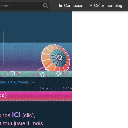
Connexion
+
Créer mon blog
pécial Halloween... >>
30 octobre 2009
;o)
ICI
noncé
(clic),
a tout juste 1 mois.