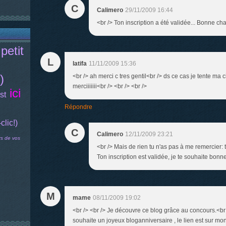
C
Calimero
29/11/2009 16:44
<br /> Ton inscription a été validée... Bonne cha
petit
L
latifa
11/11/2009 15:36
)
<br /> ah merci c tres gentil<br /> ds ce cas je tente m
merciiiiiii<br /> <br /> <br />
ici
st
Répondre
-clic!)
C
Calimero
12/11/2009 23:21
rs de vos
<br /> Mais de rien tu n'as pas à me remercier: 
Ton inscription est validée, je te souhaite bonne
M
mame
08/11/2009 19:02
<br /> <br /> Je découvre ce blog grâce au concours.<br 
souhaite un joyeux bloganniversaire , le lien est sur mon 