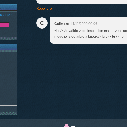
s
Répondre
x articles
C
Calimero
14/11/2009 00:06
<br /> Je valide votre inscription mais... vous n
mouchoirs ou arbre à bijoux? <br /> <br /> <br /