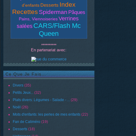
Index
Desserts
d'enfants
Recettes
Spiderman
Pâques
Verrines
Pains, Viennoiseries
CARS/Flash Mc
salées
Queen
**********
En partenariat avec:
Ce Que Je Fais...
Divers
(35)
Petits Jeux...
(32)
Plats divers: Légumes - Salade - ...
(29)
Noël
(26)
Mots d'enfants: les perles de mes enfants
(22)
Fan de Caliméro
(19)
Desserts
(18)