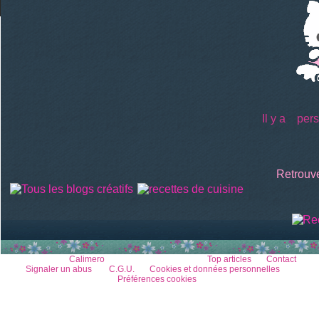
Il y a
perso
Retrouve
Voir le profil de
Calimero
sur le portail Overblog
Top articles
Contact
Signaler un abus
C.G.U.
Cookies et données personnelles
Préférences cookies