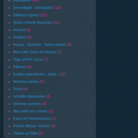
Halloween
(14)
Serviettage - Décopatch
(13)
Gâteaux rigolos
(12)
Apéro-Amuse-Bouches
(11)
Accueil
(9)
Goûters
(9)
Pizzas - Quiches - Tartes salées
(8)
Mes p'tits Trucs et Astuces
(7)
Tags et Prix reçus
(7)
Pâques
(5)
Sorties (spectacles - resto...)
(5)
Verrines salées
(5)
Tricot
(4)
Activités Manuelles
(3)
Verrines sucrées
(3)
Mes ratés en cuisine
(2)
Pains et Viennoiseries
(2)
Perles: Bijoux - Arbres
(2)
Tables en Fête
(2)