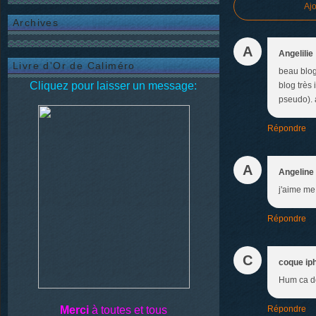
Aj
Archives
A
Angelilie
Livre d'Or de Caliméro
beau blog
Cliquez pour laisser un message:
blog très 
pseudo). 
Répondre
A
Angeline
j'aime me
Répondre
C
coque ip
Hum ca d
Merci
à toutes et tous
Répondre