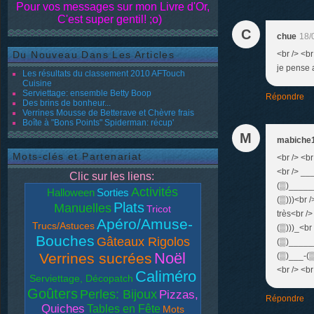
Pour vos messages sur mon Livre d'Or,
C'est super gentil! ;o)
C
chue
18/
Du Nouveau Dans Les Articles
<br /> <br
je pense a
Les résultats du classement 2010 AFTouch
Cuisine
Serviettage: ensemble Betty Boop
Répondre
Des brins de bonheur...
Verrines Mousse de Betterave et Chèvre frais
Boîte à "Bons Points" Spiderman: récup'
M
mabiche
Mots-clés et Partenariat
<br /> <
<br /> _
Clic sur les liens:
(▒)_____
Activités
Halloween
Sorties
(▒)))<br 
Plats
Manuelles
Tricot
très<br /
Apéro/Amuse-
Trucs/Astuces
(▒)))_<br
Bouches
Gâteaux Rigolos
(▒)_____
Noël
Verrines sucrées
(▒)___-(▒
<br /> <br
Caliméro
Serviettage, Décopatch
Goûters
Perles: Bijoux
Pizzas,
Répondre
Quiches
Tables en Fête
Mots