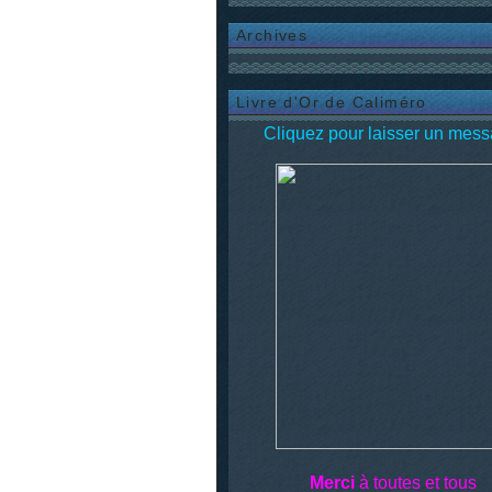
Archives
Livre d'Or de Caliméro
Cliquez pour laisser un mess
Merci
à toutes et tous