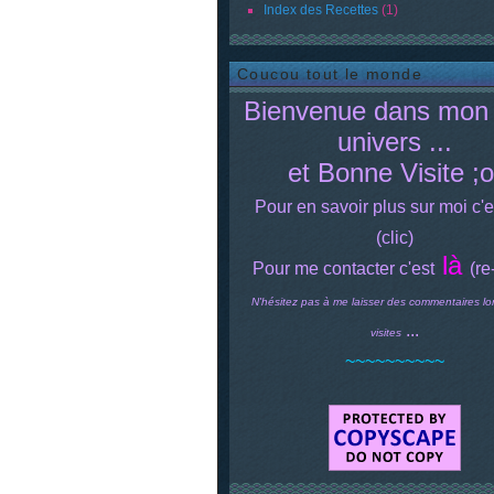
Index des Recettes
(1)
Coucou tout le monde
Bienvenue dans mon 
univers ...
et Bonne Visite ;o
Pour en savoir plus sur moi c'e
(clic)
là
Pour me contacter c'est
(re
N'hésitez pas à me laisser des commentaires lo
...
visites
~~~~~~~~~~