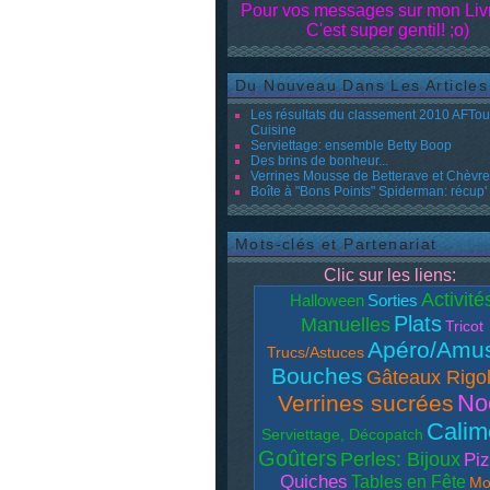
Pour vos messages sur mon Livr
C'est super gentil! ;o)
Du Nouveau Dans Les Articles
Les résultats du classement 2010 AFTo
Cuisine
Serviettage: ensemble Betty Boop
Des brins de bonheur...
Verrines Mousse de Betterave et Chèvre 
Boîte à "Bons Points" Spiderman: récup'
Mots-clés et Partenariat
Clic sur les liens:
Activité
Halloween
Sorties
Plats
Manuelles
Tricot
Apéro/Amu
Trucs/Astuces
Bouches
Gâteaux Rigo
No
Verrines sucrées
Calim
Serviettage, Décopatch
Goûters
Perles: Bijoux
Piz
Quiches
Tables en Fête
Mo