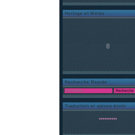
Horloge et Météo
Recherche Rapide
Traduction et astuce écolo
**********