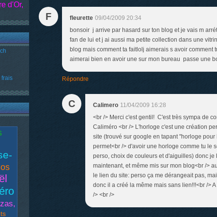
e d'Or,
F
fleurette
09/04/2009 20:34
bonsoir j arrive par hasard sur ton blog et je vais m arr
fan de lui et j ai aussi ma petite collection dans une vitri
blog mais comment ta faitlolj aimerais s avoir comment t
uch
aimerai bien en avoir une sur mon bureau passe une b
frais
Répondre
C
Calimero
11/04/2009 16:28
<br /> Merci c'est gentil! C'est très sympa de 
Caliméro <br /> L'horloge c'est une création pe
s
site (trouvé sur google en tapant "horloge pour b
permet<br /> d'avoir une horloge comme tu le s
se-
perso, choix de couleurs et d'aiguilles) donc je
los
maintenant, et même mis sur mon blog<br /> au t
le lien du site: perso ça me dérangeait pas, 
ël
donc il a créé la même mais sans lien!!!<br />
éro
/> <br />
zas,
ts