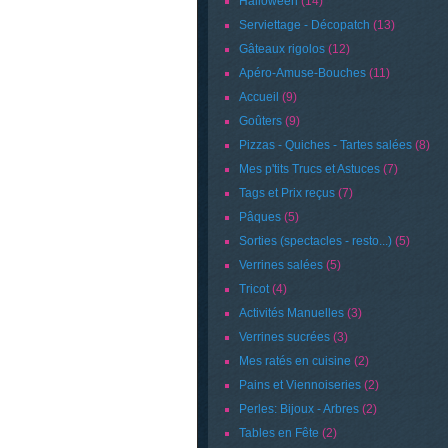
Halloween
(14)
Serviettage - Décopatch
(13)
Gâteaux rigolos
(12)
Apéro-Amuse-Bouches
(11)
Accueil
(9)
Goûters
(9)
Pizzas - Quiches - Tartes salées
(8)
Mes p'tits Trucs et Astuces
(7)
Tags et Prix reçus
(7)
Pâques
(5)
Sorties (spectacles - resto...)
(5)
Verrines salées
(5)
Tricot
(4)
Activités Manuelles
(3)
Verrines sucrées
(3)
Mes ratés en cuisine
(2)
Pains et Viennoiseries
(2)
Perles: Bijoux - Arbres
(2)
Tables en Fête
(2)