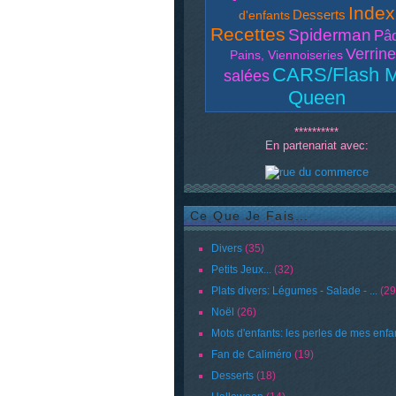
Index
Desserts
d'enfants
Recettes
Spiderman
Pâ
Verrin
Pains, Viennoiseries
CARS/Flash 
salées
Queen
**********
En partenariat avec:
Ce Que Je Fais...
Divers
(35)
Petits Jeux...
(32)
Plats divers: Légumes - Salade - ...
(29
Noël
(26)
Mots d'enfants: les perles de mes enfa
Fan de Caliméro
(19)
Desserts
(18)