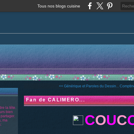
Tous nos blogs cuisine
<< Générique et Paroles du Dessin...
Comptine
Fan de CALIMERO...
re la tête.
ours bien
C
O
U
C
 partager.
a, ma
: