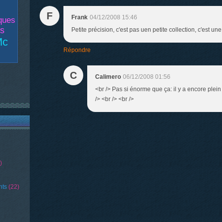
F
Frank
04/12/2008 15:46
ques
es
Petite précision, c'est pas uen petite collection, c'est un
Mc
Répondre
C
Calimero
06/12/2008 01:56
<br /> Pas si énorme que ça: il y a encore plein
/> <br /> <br />
)
nts
(22)