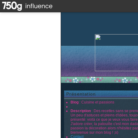
Présentation
Blog
: Cuisine et passions
Description
: Des recettes sans se prend
Un peu d'astuces et pleins d'idées, touj
présenté: voilà ce que je veux vous faire
J'adore créer, la patouille c'est mon dad
passion la décoration alors n'hésitez pas
bienvenue sur mon blog ! ;o)
Contact