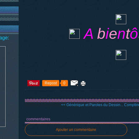
A
b
i
e
n
t
ô
age:
Repost
0
<< Générique et Paroles du Dessin...
Comptine
commentaires
Ajouter un commentaire