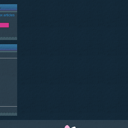
s
x articles