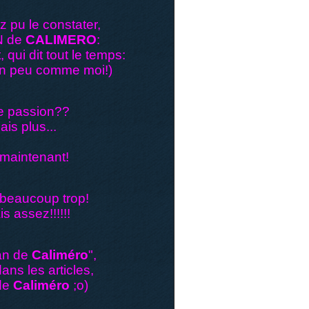
 pu le constater,
N de
CALIMERO
:
 qui dit tout le temps:
(un peu comme moi!)
e passion??
is plus...
 maintenant!
à beaucoup trop!
s assez!!!!!!
Fan de
Caliméro
",
ans les articles,
 de
Caliméro
;o)