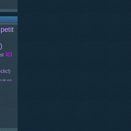
petit
)
ici
st
-clic!)
rs de vos