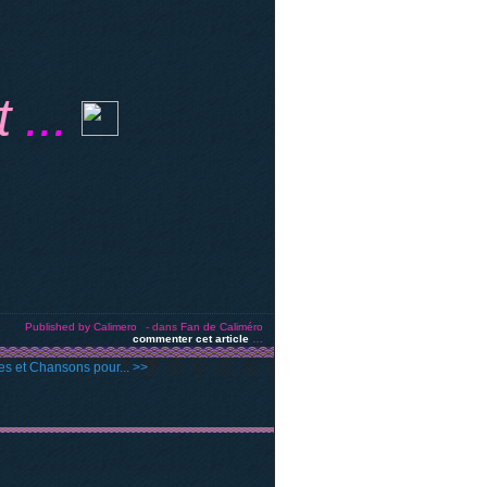
t
...
Published by Calimero
-
dans
Fan de Caliméro
commenter cet article
…
s et Chansons pour... >>