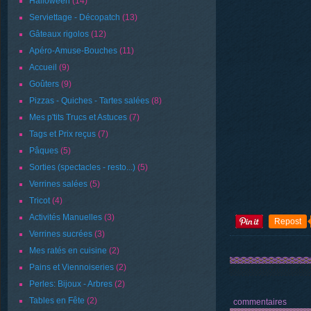
Halloween
(14)
Serviettage - Décopatch
(13)
Gâteaux rigolos
(12)
Apéro-Amuse-Bouches
(11)
Accueil
(9)
Goûters
(9)
Pizzas - Quiches - Tartes salées
(8)
Mes p'tits Trucs et Astuces
(7)
Tags et Prix reçus
(7)
Pâques
(5)
Sorties (spectacles - resto...)
(5)
Verrines salées
(5)
Tricot
(4)
Activités Manuelles
(3)
Repost
Verrines sucrées
(3)
Mes ratés en cuisine
(2)
Pains et Viennoiseries
(2)
Perles: Bijoux - Arbres
(2)
Tables en Fête
(2)
commentaires