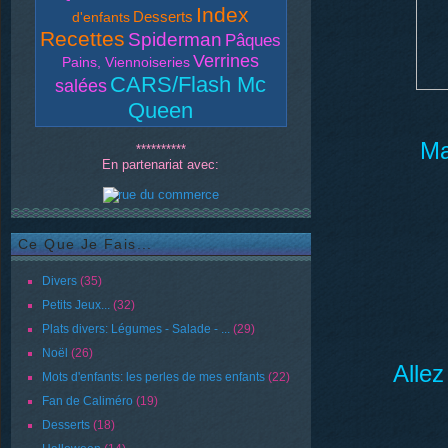
Index
Desserts
d'enfants
Recettes
Spiderman
Pâques
Verrines
Pains, Viennoiseries
CARS/Flash Mc
salées
Queen
Ma
**********
En partenariat avec:
Ce Que Je Fais...
Divers
(35)
Petits Jeux...
(32)
Plats divers: Légumes - Salade - ...
(29)
Noël
(26)
Allez
Mots d'enfants: les perles de mes enfants
(22)
Fan de Caliméro
(19)
Desserts
(18)