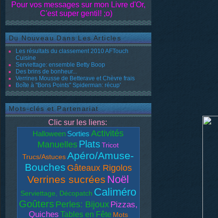
Pour vos messages sur mon Livre d'Or,
C'est super gentil! ;o)
Du Nouveau Dans Les Articles
Les résultats du classement 2010 AFTouch
Cuisine
Serviettage: ensemble Betty Boop
Des brins de bonheur...
Verrines Mousse de Betterave et Chèvre frais
Boîte à "Bons Points" Spiderman: récup'
Mots-clés et Partenariat
Clic sur les liens:
Activités
Halloween
Sorties
Plats
Manuelles
Tricot
Apéro/Amuse-
Trucs/Astuces
Bouches
Gâteaux Rigolos
Noël
Verrines sucrées
Caliméro
Serviettage, Décopatch
Goûters
Perles: Bijoux
Pizzas,
Quiches
Tables en Fête
Mots