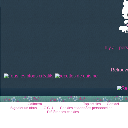
Il y a
perso
Retrouve
Voir le profil de
Calimero
sur le portail Overblog
Top articles
Contact
Signaler un abus
C.G.U.
Cookies et données personnelles
Préférences cookies