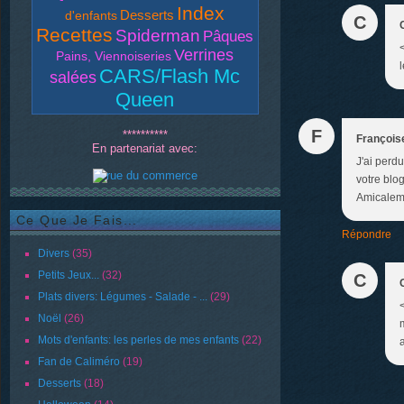
Index
Desserts
d'enfants
C
Recettes
Spiderman
Pâques
Verrines
Pains, Viennoiseries
l
CARS/Flash Mc
salées
Queen
F
**********
François
En partenariat avec:
J'ai perdu
votre blo
Amicalem
Ce Que Je Fais...
Répondre
Divers
(35)
Petits Jeux...
(32)
C
Plats divers: Légumes - Salade - ...
(29)
<
Noël
(26)
Mots d'enfants: les perles de mes enfants
(22)
Fan de Caliméro
(19)
Desserts
(18)