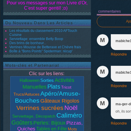
Pour vos messages sur mon Livre d'Or,
C'est super gentil! ;o)
commentaires
Aj
Du Nouveau Dans Les Articles
Les résultats du classement 2010 AFTouch
Cuisine
Serviettage: ensemble Betty Boop
M
mabiche
Des brins de bonheur...
Verrines Mousse de Betterave et Chèvre frais
Boîte à "Bons Points" Spiderman: récup'
Répondre
Mots-clés et Partenariat
M
mabiche
Clic sur les liens:
Activités
Halloween
Sorties
Plats
Manuelles
Répondre
Tricot
Apéro/Amuse-
Trucs/Astuces
Bouches
Gâteaux Rigolos
M
ma-ger-d
Noël
Verrines sucrées
oh, ils s
Caliméro
Serviettage, Décopatch
Goûters
Perles: Bijoux
Pizzas,
Répondre
Quiches
Tables en Fête
Mots