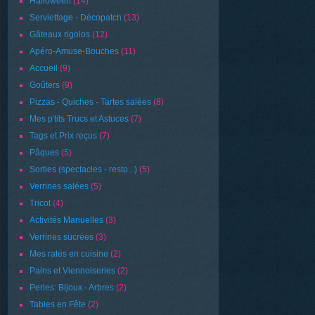
Halloween
(14)
Serviettage - Décopatch
(13)
Gâteaux rigolos
(12)
Apéro-Amuse-Bouches
(11)
Accueil
(9)
Goûters
(9)
Pizzas - Quiches - Tartes salées
(8)
Mes p'tits Trucs et Astuces
(7)
Tags et Prix reçus
(7)
Pâques
(5)
Sorties (spectacles - resto...)
(5)
Verrines salées
(5)
Tricot
(4)
Activités Manuelles
(3)
Verrines sucrées
(3)
Mes ratés en cuisine
(2)
Pains et Viennoiseries
(2)
Perles: Bijoux - Arbres
(2)
Tables en Fête
(2)