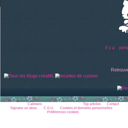
Il y a
perso
Retrouve
Voir le profil de
Calimero
sur le portail Overblog
Top articles
Contact
Signaler un abus
C.G.U.
Cookies et données personnelles
Préférences cookies