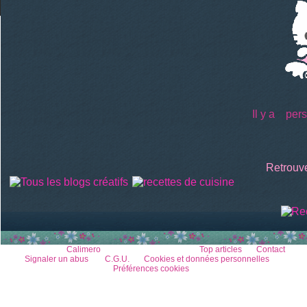
Il y a
perso
Retrouve
Voir le profil de
Calimero
sur le portail Overblog
Top articles
Contact
Signaler un abus
C.G.U.
Cookies et données personnelles
Préférences cookies