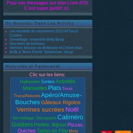
Pour vos messages sur mon Livre d'Or,
C'est super gentil! ;o)
Du Nouveau Dans Les Articles
Les résultats du classement 2010 AFTouch
Cuisine
Serviettage: ensemble Betty Boop
Des brins de bonheur...
Verrines Mousse de Betterave et Chèvre frais
Boîte à "Bons Points" Spiderman: récup'
Mots-clés et Partenariat
Clic sur les liens:
Activités
Halloween
Sorties
Plats
Manuelles
Tricot
Apéro/Amuse-
Trucs/Astuces
Bouches
Gâteaux Rigolos
Noël
Verrines sucrées
Caliméro
Serviettage, Décopatch
Goûters
Perles: Bijoux
Pizzas,
Quiches
Tables en Fête
Mots