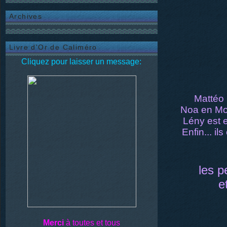
Archives
Livre d'Or de Caliméro
Cliquez pour laisser un message:
Mattéo 
Noa en Mo
Lény est e
Enfin... il
les p
e
Merci
à toutes et tous