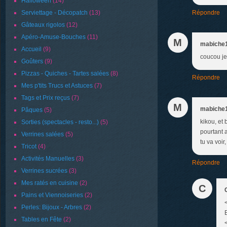
Halloween
(14)
Serviettage - Décopatch
(13)
Répondre
Gâteaux rigolos
(12)
Apéro-Amuse-Bouches
(11)
M
mabiche
Accueil
(9)
coucou je
Goûters
(9)
Pizzas - Quiches - Tartes salées
(8)
Répondre
Mes p'tits Trucs et Astuces
(7)
Tags et Prix reçus
(7)
M
mabiche
Pâques
(5)
kikou, et 
Sorties (spectacles - resto...)
(5)
pourtant 
Verrines salées
(5)
tu va voir
Tricot
(4)
Activités Manuelles
(3)
Répondre
Verrines sucrées
(3)
Mes ratés en cuisine
(2)
C
Pains et Viennoiseries
(2)
Perles: Bijoux - Arbres
(2)
Tables en Fête
(2)