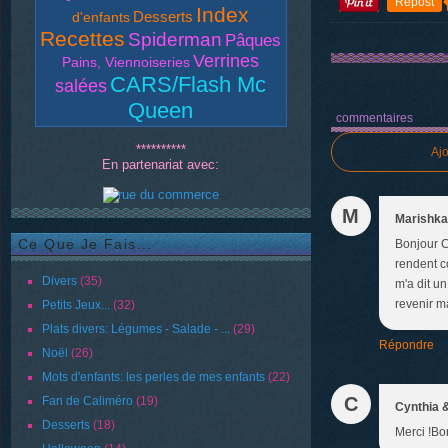
Repost
Index
Desserts
d'enfants
Recettes
Spiderman
Pâques
Verrines
Pains, Viennoiseries
CARS/Flash Mc
salées
Queen
commentaires
**********
Aj
En partenariat avec:
M
Marishka
Ce Que Je Fais...
Bonjour Ca
rendent c
Divers
(35)
m'a dit u
revenir m
Petits Jeux...
(32)
Plats divers: Légumes - Salade - ...
(29)
Répondre
Noël
(26)
Mots d'enfants: les perles de mes enfants
(22)
C
Fan de Caliméro
(19)
Cynthia 
Desserts
(18)
Merci !Bo