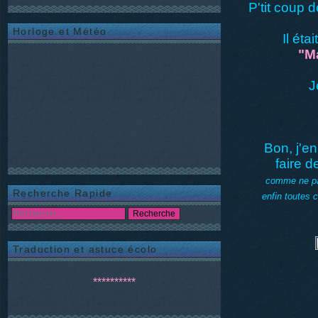
P'tit coup 
Horloge et Météo
Il éta
"Ma
J
Bon, j'en
faire d
comme ne pas
Recherche Rapide
enfin toutes c
Traduction et astuce écolo
**********