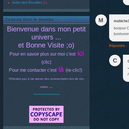
Index des Recettes
(1)
Coucou tout le monde
M
mabiche
Bienvenue dans mon petit
bonjour Ca
bonhomme 
univers ...
et Bonne Visite ;o)
Répondre
ici
Pour en savoir plus sur moi c'est
C
(clic)
là
Pour me contacter c'est
(re-clic!)
/
N'hésitez pas à me laisser des commentaires lors de vos
...
visites
~~~~~~~~~~