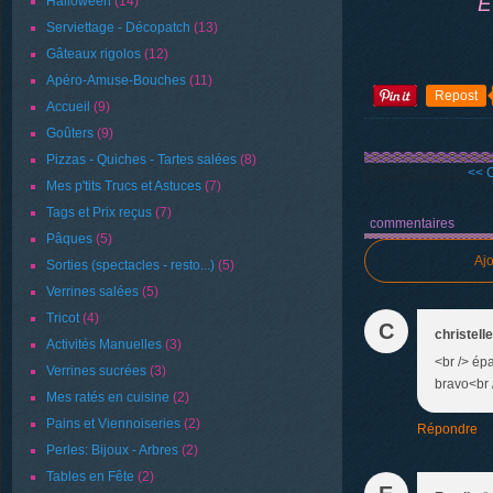
E
Halloween
(14)
Serviettage - Décopatch
(13)
Gâteaux rigolos
(12)
Apéro-Amuse-Bouches
(11)
Repost
Accueil
(9)
Goûters
(9)
Pizzas - Quiches - Tartes salées
(8)
<< 
Mes p'tits Trucs et Astuces
(7)
Tags et Prix reçus
(7)
commentaires
Pâques
(5)
Aj
Sorties (spectacles - resto...)
(5)
Verrines salées
(5)
Tricot
(4)
C
christelle
Activités Manuelles
(3)
<br /> ép
Verrines sucrées
(3)
bravo<br 
Mes ratés en cuisine
(2)
Pains et Viennoiseries
(2)
Répondre
Perles: Bijoux - Arbres
(2)
Tables en Fête
(2)