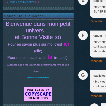
E
Estelle
2
Index des Recettes
(1)
<br /> <br
SUPERBES!!
Coucou tout le monde
Répondre
Bienvenue dans mon petit
univers ...
F
et Bonne Visite ;o)
fauvet
15
<br /> <br
ici
Pour en savoir plus sur moi c'est
sont vraim
(clic)
<br /> <br
là
Pour me contacter c'est
(re-clic!)
Répondre
N'hésitez pas à me laisser des commentaires lors de vos
...
visites
G
gaellelec
~~~~~~~~~~
<br /> tes
continuati
Répondre