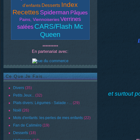
Index
Desserts
d'enfants
Recettes
Spiderman
Pâques
Verrines
Pains, Viennoiseries
CARS/Flash Mc
salées
Queen
**********
En partenariat avec:
Ce Que Je Fais...
Divers
(35)
et surtout 
Petits Jeux...
(32)
Plats divers: Légumes - Salade - ...
(29)
Noël
(26)
Mots d'enfants: les perles de mes enfants
(22)
Fan de Caliméro
(19)
Desserts
(18)