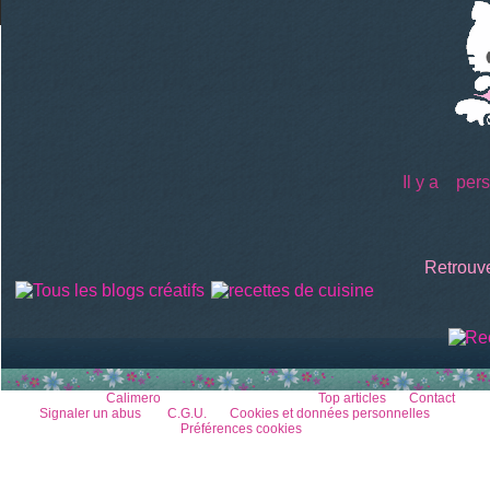
Il y a
perso
Retrouve
Voir le profil de
Calimero
sur le portail Overblog
Top articles
Contact
Signaler un abus
C.G.U.
Cookies et données personnelles
Préférences cookies