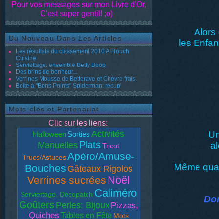
Pour vos messages sur mon Livre d'Or,
C'est super gentil! ;o)
Alors 
Du Nouveau Dans Les Articles
les Enfant
Les résultats du classement 2010 AFTouch
Cuisine
Serviettage: ensemble Betty Boop
Des brins de bonheur...
Verrines Mousse de Betterave et Chèvre frais
Boîte à "Bons Points" Spiderman: récup'
Mots-clés et Partenariat
Clic sur les liens:
Activités
Un
Halloween
Sorties
Plats
Manuelles
al
Tricot
Apéro/Amuse-
Trucs/Astuces
Même quand 
Bouches
Gâteaux Rigolos
Noël
Verrines sucrées
Caliméro
Serviettage, Décopatch
Don
Goûters
Perles: Bijoux
Pizzas,
Quiches
Tables en Fête
Mots