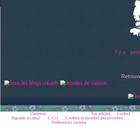
Il y a
perso
Retrouve
Voir le profil de
Calimero
sur le portail Overblog
Top articles
Contact
Signaler un abus
C.G.U.
Cookies et données personnelles
Préférences cookies