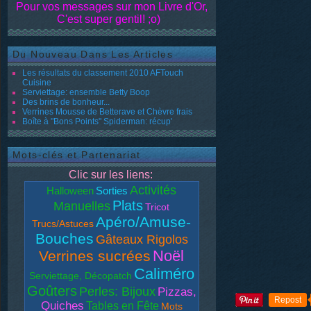
Pour vos messages sur mon Livre d'Or,
C'est super gentil! ;o)
Du Nouveau Dans Les Articles
Les résultats du classement 2010 AFTouch
Cuisine
Serviettage: ensemble Betty Boop
Des brins de bonheur...
Verrines Mousse de Betterave et Chèvre frais
Boîte à "Bons Points" Spiderman: récup'
Mots-clés et Partenariat
Clic sur les liens:
Activités
Halloween
Sorties
Plats
Manuelles
Tricot
Apéro/Amuse-
Trucs/Astuces
Bouches
Gâteaux Rigolos
Noël
Verrines sucrées
Caliméro
Serviettage, Décopatch
Goûters
Perles: Bijoux
Pizzas,
Repost
Quiches
Tables en Fête
Mots