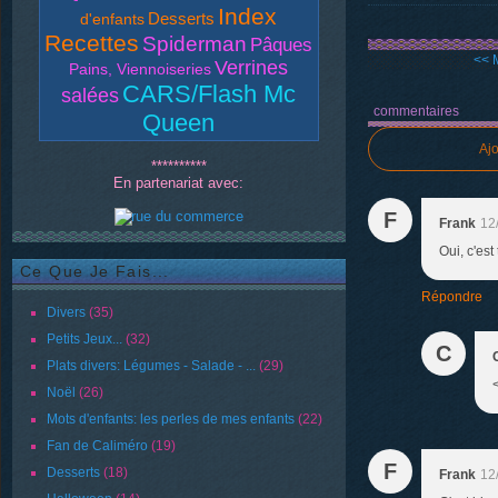
Index
Desserts
d'enfants
Recettes
Spiderman
Pâques
<< M
Verrines
Pains, Viennoiseries
CARS/Flash Mc
salées
commentaires
Queen
Aj
**********
En partenariat avec:
F
Frank
12
Oui, c'est 
Ce Que Je Fais...
Répondre
Divers
(35)
Petits Jeux...
(32)
C
Plats divers: Légumes - Salade - ...
(29)
Noël
(26)
Mots d'enfants: les perles de mes enfants
(22)
Fan de Caliméro
(19)
F
Desserts
(18)
Frank
12