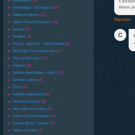
Halloween
(14)
C'est bien
bisous, je
Serviettage - Décopatch
(13)
Gâteaux rigolos
(12)
Répondre
Apéro-Amuse-Bouches
(11)
Accueil
(9)
C
Goûters
(9)
Pizzas - Quiches - Tartes salées
(8)
Mes p'tits Trucs et Astuces
(7)
Tags et Prix reçus
(7)
Pâques
(5)
Sorties (spectacles - resto...)
(5)
Verrines salées
(5)
Tricot
(4)
Activités Manuelles
(3)
Verrines sucrées
(3)
Mes ratés en cuisine
(2)
Pains et Viennoiseries
(2)
Perles: Bijoux - Arbres
(2)
Tables en Fête
(2)