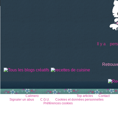
Il y a
perso
Retrouve
Voir le profil de
Calimero
sur le portail Overblog
Top articles
Contact
Signaler un abus
C.G.U.
Cookies et données personnelles
Préférences cookies