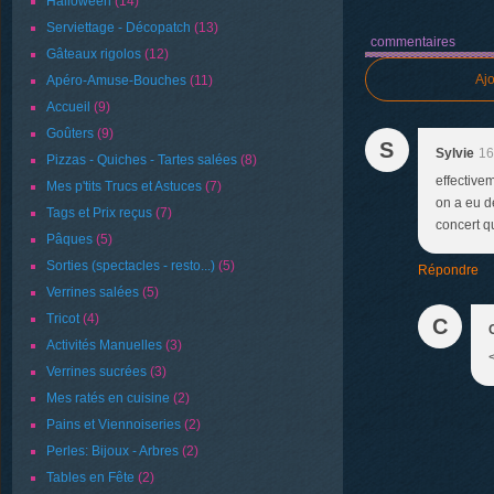
Halloween
(14)
Serviettage - Décopatch
(13)
commentaires
Gâteaux rigolos
(12)
Aj
Apéro-Amuse-Bouches
(11)
Accueil
(9)
Goûters
(9)
S
Sylvie
16
Pizzas - Quiches - Tartes salées
(8)
effective
Mes p'tits Trucs et Astuces
(7)
on a eu d
Tags et Prix reçus
(7)
concert q
Pâques
(5)
Sorties (spectacles - resto...)
(5)
Répondre
Verrines salées
(5)
Tricot
(4)
C
Activités Manuelles
(3)
Verrines sucrées
(3)
Mes ratés en cuisine
(2)
Pains et Viennoiseries
(2)
Perles: Bijoux - Arbres
(2)
Tables en Fête
(2)