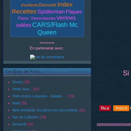
Index
Desserts
d'enfants
Recettes
Spiderman
Pâques
Verrines
Pains, Viennoiseries
CARS/Flash Mc
salées
Queen
**********
En partenariat avec:
Ce Que Je Fais...
Si
Divers
(35)
Petits Jeux...
(32)
Plats divers: Légumes - Salade - ...
(29)
Noël
(26)
Repost
Mots d'enfants: les perles de mes enfants
(22)
Fan de Caliméro
(19)
Desserts
(18)