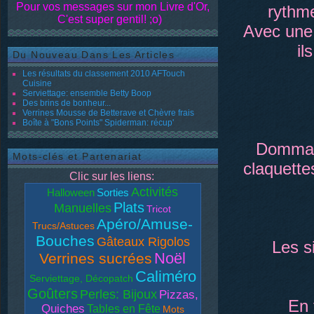
Pour vos messages sur mon Livre d'Or,
rythm
C'est super gentil! ;o)
Avec une 
il
Du Nouveau Dans Les Articles
Les résultats du classement 2010 AFTouch
Cuisine
Serviettage: ensemble Betty Boop
Des brins de bonheur...
Verrines Mousse de Betterave et Chèvre frais
Boîte à "Bons Points" Spiderman: récup'
Dommag
Mots-clés et Partenariat
claquettes
Clic sur les liens:
Activités
Halloween
Sorties
Plats
Manuelles
Tricot
Apéro/Amuse-
Trucs/Astuces
Bouches
Gâteaux Rigolos
Les s
Noël
Verrines sucrées
Caliméro
Serviettage, Décopatch
Goûters
Perles: Bijoux
Pizzas,
En 
Quiches
Tables en Fête
Mots