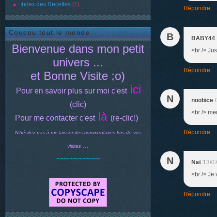
Index des Recettes
(1)
Répondre
Coucou tout le monde
B
BABY44
Bienvenue dans mon petit
<br /> Jus
univers ...
Répondre
et Bonne Visite ;o)
ici
Pour en savoir plus sur moi c'est
N
noobice
(clic)
<br /> mer
là
Pour me contacter c'est
(re-clic!)
Répondre
N'hésitez pas à me laisser des commentaires lors de vos
...
visites
~~~~~~~~~~
N
Nat
13/0
<br /> Je 
Répondre