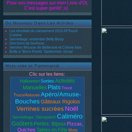
Pour vos messages sur mon Livre d'Or,
C'est super gentil! ;o)
Du Nouveau Dans Les Articles
Les résultats du classement 2010 AFTouch
Cuisine
Serviettage: ensemble Betty Boop
Des brins de bonheur...
Verrines Mousse de Betterave et Chèvre frais
Boîte à "Bons Points" Spiderman: récup'
Mots-clés et Partenariat
Clic sur les liens:
Activités
Halloween
Sorties
Plats
Manuelles
Tricot
Apéro/Amuse-
Trucs/Astuces
Bouches
Gâteaux Rigolos
Noël
Verrines sucrées
Caliméro
Serviettage, Décopatch
Goûters
Perles: Bijoux
Pizzas,
Quiches
Tables en Fête
Mots