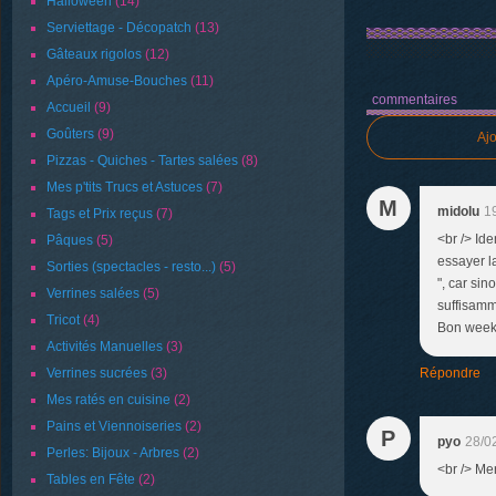
Halloween
(14)
Serviettage - Décopatch
(13)
Gâteaux rigolos
(12)
Apéro-Amuse-Bouches
(11)
commentaires
Accueil
(9)
Goûters
(9)
Aj
Pizzas - Quiches - Tartes salées
(8)
Mes p'tits Trucs et Astuces
(7)
M
midolu
1
Tags et Prix reçus
(7)
<br /> Id
Pâques
(5)
essayer l
Sorties (spectacles - resto...)
(5)
", car si
Verrines salées
(5)
suffisamme
Tricot
(4)
Bon week-
Activités Manuelles
(3)
Verrines sucrées
(3)
Répondre
Mes ratés en cuisine
(2)
Pains et Viennoiseries
(2)
P
pyo
28/0
Perles: Bijoux - Arbres
(2)
<br /> Mer
Tables en Fête
(2)