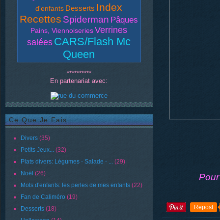
Index
Desserts
d'enfants
Recettes
Spiderman
Pâques
Verrines
Pains, Viennoiseries
CARS/Flash Mc
salées
Queen
**********
En partenariat avec:
Ce Que Je Fais...
Divers
(35)
Petits Jeux...
(32)
Plats divers: Légumes - Salade - ...
(29)
Noël
(26)
Pour 
Mots d'enfants: les perles de mes enfants
(22)
Fan de Caliméro
(19)
Repost
Desserts
(18)