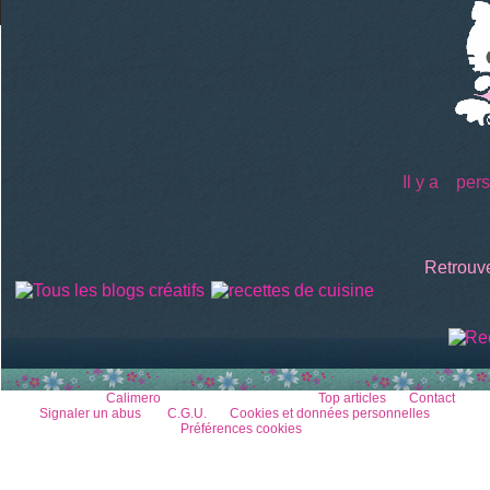
Il y a
perso
Retrouve
Voir le profil de
Calimero
sur le portail Overblog
Top articles
Contact
Signaler un abus
C.G.U.
Cookies et données personnelles
Préférences cookies