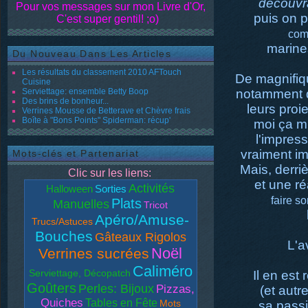
découvra
Pour vos messages sur mon Livre d'Or,
puis on 
C'est super gentil! ;o)
com
marine
Du Nouveau Dans Les Articles
Les résultats du classement 2010 AFTouch
De magnifiq
Cuisine
Serviettage: ensemble Betty Boop
notamment q
Des brins de bonheur...
leurs proie
Verrines Mousse de Betterave et Chèvre frais
Boîte à "Bons Points" Spiderman: récup'
moi ça m'
l'impres
vraiment i
Mots-clés et Partenariat
Mais, derri
Clic sur les liens:
et une ré
Activités
Halloween
Sorties
faire so
Plats
Manuelles
Tricot
Apéro/Amuse-
Trucs/Astuces
Bouches
Gâteaux Rigolos
L'a
Noël
Verrines sucrées
Caliméro
Serviettage, Décopatch
Il en est
Goûters
Perles: Bijoux
Pizzas,
(et autr
Quiches
Tables en Fête
Mots
sa passi