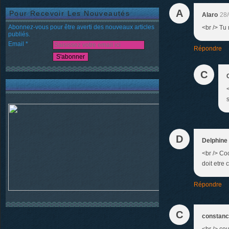
A
Pour Recevoir Les Nouveautés
Alaro
28/
Abonnez-vous pour être averti des nouveaux articles
<br /> Tu 
publiés.
Email
Répondre
C
D
Delphine
<br /> Coo
doit etre 
Répondre
C
constan