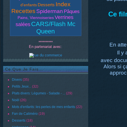
Index
Desserts
d'enfants
Recettes
Spiderman
Pâques
Ce fi
Verrines
Pains, Viennoiseries
CARS/Flash Mc
salées
Queen
**********
En atte
En partenariat avec:
Il 
avec docum
Alors si ç
Ce Que Je Fais...
approc
Divers
(35)
Petits Jeux...
(32)
Plats divers: Légumes - Salade - ...
(29)
Noël
(26)
Mots d'enfants: les perles de mes enfants
(22)
Fan de Caliméro
(19)
Desserts
(18)