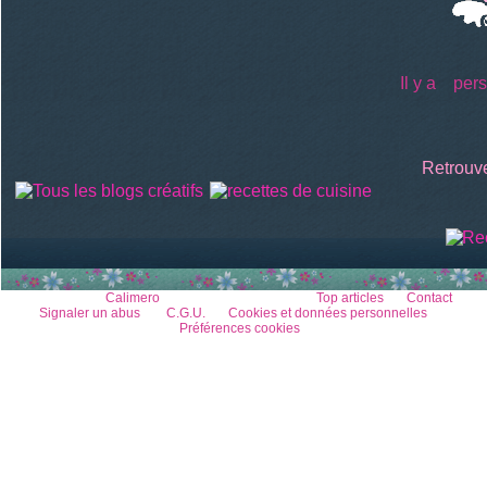
Il y a
perso
Retrouve
Voir le profil de
Calimero
sur le portail Overblog
Top articles
Contact
Signaler un abus
C.G.U.
Cookies et données personnelles
Préférences cookies