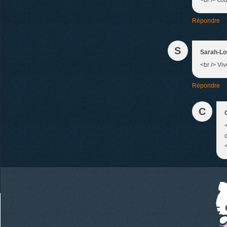
<br /> co
Répondre
S
Sarah-Lo
<br /> Vi
Répondre
C
<