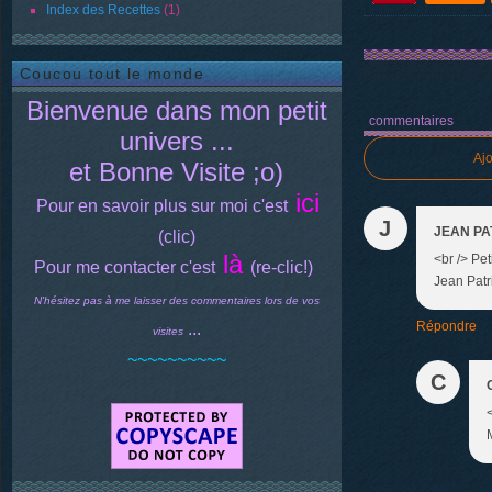
Index des Recettes
(1)
Coucou tout le monde
Bienvenue dans mon petit
commentaires
univers ...
Aj
et Bonne Visite ;o)
ici
Pour en savoir plus sur moi c'est
J
JEAN PA
(clic)
là
<br /> Pe
Pour me contacter c'est
(re-clic!)
Jean Patri
N'hésitez pas à me laisser des commentaires lors de vos
Répondre
...
visites
~~~~~~~~~~
C