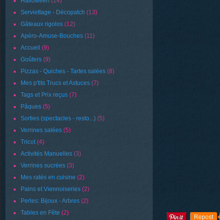
Halloween
(14)
Serviettage - Décopatch
(13)
Gâteaux rigolos
(12)
Apéro-Amuse-Bouches
(11)
Accueil
(9)
Goûters
(9)
Pizzas - Quiches - Tartes salées
(8)
Mes p'tits Trucs et Astuces
(7)
Tags et Prix reçus
(7)
Pâques
(5)
Sorties (spectacles - resto...)
(5)
Verrines salées
(5)
Tricot
(4)
Activités Manuelles
(3)
Verrines sucrées
(3)
Mes ratés en cuisine
(2)
Pains et Viennoiseries
(2)
Perles: Bijoux - Arbres
(2)
Tables en Fête
(2)
Repost