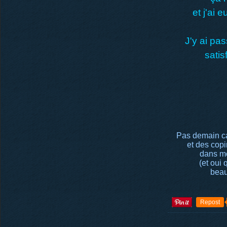
et j'ai 
J'y ai pa
satis
Pas demain ca
et des cop
dans mo
(et oui 
beau
Repost