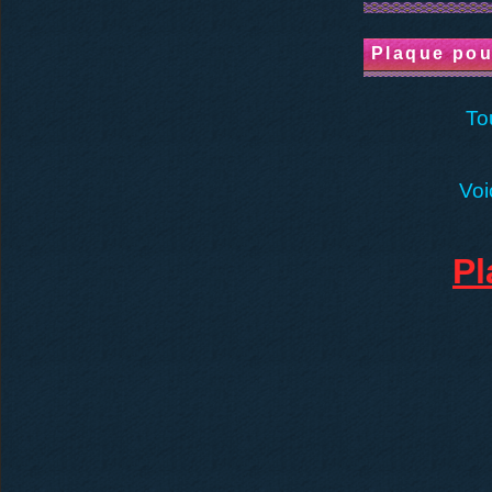
Plaque pou
To
Voi
Pl