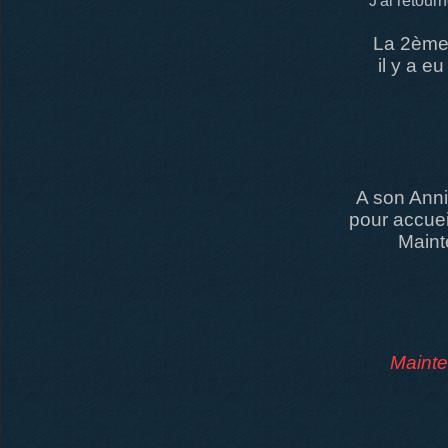
J'ai retour
La 2ème 
il y a e
A son Anni
pour accuei
Maint
Mainte