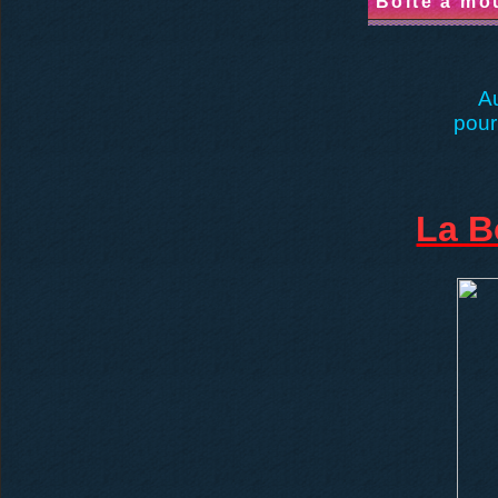
Boîte à mo
Au
pour
La B