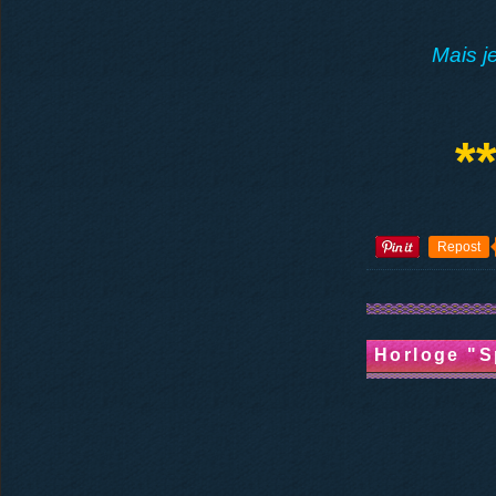
Mais j
**
Repost
Horloge "