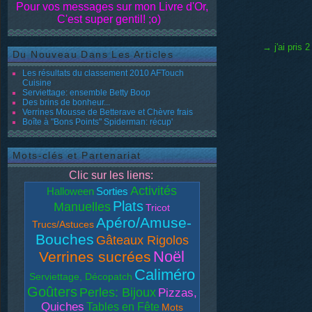
Pour vos messages sur mon Livre d'Or,
C'est super gentil! ;o)
→ j'ai pris 
Du Nouveau Dans Les Articles
Les résultats du classement 2010 AFTouch
Cuisine
Serviettage: ensemble Betty Boop
Des brins de bonheur...
Verrines Mousse de Betterave et Chèvre frais
Boîte à "Bons Points" Spiderman: récup'
Mots-clés et Partenariat
Clic sur les liens:
Activités
Halloween
Sorties
Plats
Manuelles
Tricot
Apéro/Amuse-
Trucs/Astuces
Bouches
Gâteaux Rigolos
Noël
Verrines sucrées
Caliméro
Serviettage, Décopatch
Goûters
Perles: Bijoux
Pizzas,
Quiches
Tables en Fête
Mots