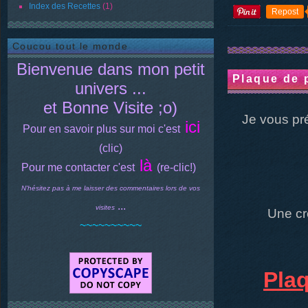
Index des Recettes
(1)
Repost
Coucou tout le monde
Bienvenue dans mon petit
Plaque de 
univers ...
et Bonne Visite ;o)
Je vous pré
ici
Pour en savoir plus sur moi c'est
(clic)
là
Pour me contacter c'est
(re-clic!)
N'hésitez pas à me laisser des commentaires lors de vos
...
visites
Une cr
~~~~~~~~~~
Plaq