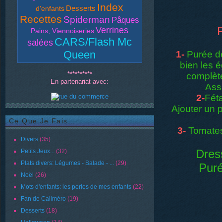
Index
Desserts
d'enfants
Recettes
Spiderman
Pâques
Verrines
Pains, Viennoiseries
CARS/Flash Mc
salées
Queen
1-
Purée d
bien les é
**********
complète
En partenariat avec:
Assa
2-
Féta
Ajouter un p
Ce Que Je Fais...
3-
Tomates
Divers
(35)
Dress
Petits Jeux...
(32)
Plats divers: Légumes - Salade - ...
(29)
Puré
Noël
(26)
Mots d'enfants: les perles de mes enfants
(22)
Fan de Caliméro
(19)
Desserts
(18)