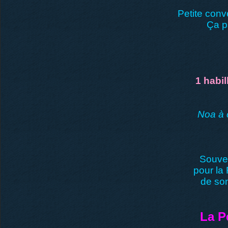
Petite conv
Ça pa
1 habil
Noa à c
Souve
pour la 
de son
La P