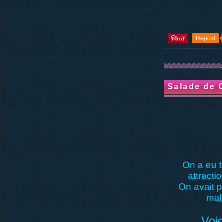
Repost
Salade de 
On a eu t
attract
On avait p
mal
Voi