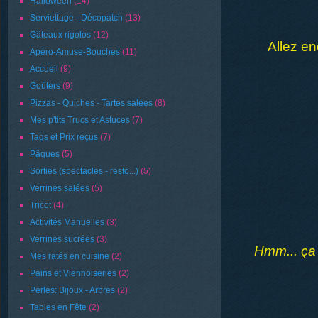
Halloween
(14)
Serviettage - Décopatch
(13)
Gâteaux rigolos
(12)
Allez en
Apéro-Amuse-Bouches
(11)
Accueil
(9)
Goûters
(9)
Pizzas - Quiches - Tartes salées
(8)
Mes p'tits Trucs et Astuces
(7)
Tags et Prix reçus
(7)
Pâques
(5)
Sorties (spectacles - resto...)
(5)
Verrines salées
(5)
Tricot
(4)
Activités Manuelles
(3)
Verrines sucrées
(3)
Hmm... ça
Mes ratés en cuisine
(2)
Pains et Viennoiseries
(2)
Perles: Bijoux - Arbres
(2)
Tables en Fête
(2)